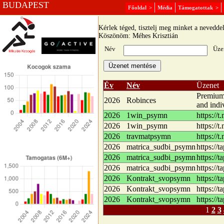
BUDAPEST
Főoldal
>
Média
Támogatottak
>
Üzenőfal
Kérlek téged, tisztelj meg minket a nevedde
Köszönöm: Méhes Krisztián
Név
Üze
Év
Név
Üzenet
Premium 
2026
Robinces
and indi
2026
1win_psymn
https://
2026
1win_psymn
https://
2026
travmatpsymn
https://
2026
matrica_sudbi_psymn
https://t
2026
matrica_sudbi_psymn
https://t
2026
matrica_sudbi_psymn
https://t
2026
Kontrakt_svopsymn
https://t
2026
Kontrakt_svopsymn
https://t
2026
Kontrakt_svopsymn
https://t
1
2
3